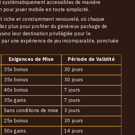
ant systématiquement accessibles de manière
n pour jouer mobile en toute simplicité.
el riche et constamment renouvelé, où chaque
ndez plus pour profiter du généreux package de
sino leur destination privilégiée pour le
e par une expérience de jeu incomparable, ponctuée
Exigences de Mise
Période de Validité
35x bonus
30 jours
35x bonus
30 jours
40x bonus
7 jours
35x gains
7 jours
Sans conditions de mise
3 jours
25x bonus
30 jours
50x gains
14 jours