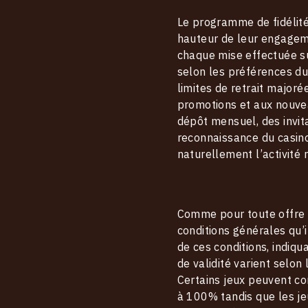
Le programme de fidélité
hauteur de leur engagem
chaque mise effectuée sur
selon les préférences du
limites de retrait majoré
promotions et aux nouvea
dépôt mensuel, des invit
reconnaissance du casin
naturellement l’activité 
Comme pour toute offre p
conditions générales qu’
de ces conditions, indiqu
de validité varient selon
Certains jeux peuvent c
à 100% tandis que les je