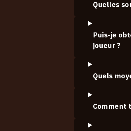
Quelles so
Puis-je ob
joueur ?
Quels moye
Comment té