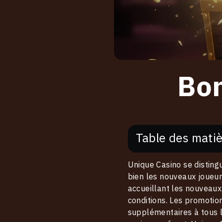
Bo
Table des matiè
Unique Casino se disting
bien les nouveaux joueur
accueillant les nouveaux
conditions. Les promotion
supplémentaires à tous l