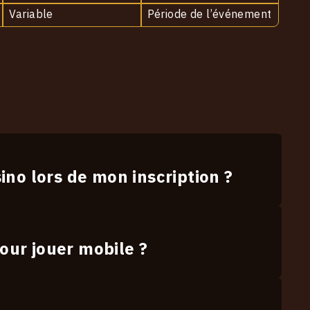
Variable
Période de l’événement
no lors de mon inscription ?
pour jouer mobile ?