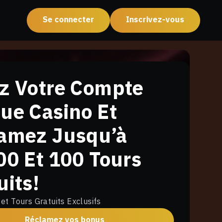
Se connecter
Inscrivez-vous
z Votre Compte
ue Casino Et
amez Jusqu’à
00 Et 100 Tours
uits!
et Tours Gratuits Exclusifs
Réclamez vos bonus