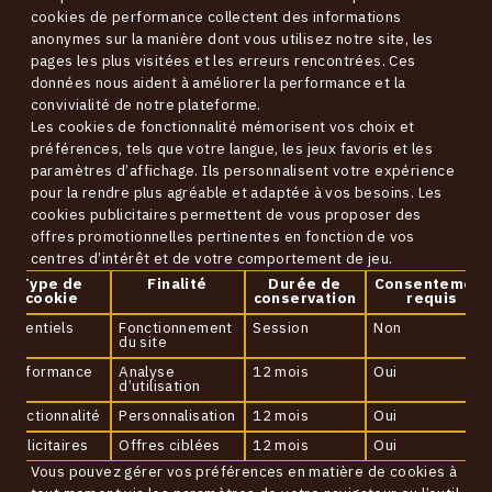
cookies de performance collectent des informations
anonymes sur la manière dont vous utilisez notre site, les
pages les plus visitées et les erreurs rencontrées. Ces
données nous aident à améliorer la performance et la
convivialité de notre plateforme.
Les cookies de fonctionnalité mémorisent vos choix et
préférences, tels que votre langue, les jeux favoris et les
paramètres d’affichage. Ils personnalisent votre expérience
pour la rendre plus agréable et adaptée à vos besoins. Les
cookies publicitaires permettent de vous proposer des
offres promotionnelles pertinentes en fonction de vos
centres d’intérêt et de votre comportement de jeu.
Type de
Finalité
Durée de
Consentement
cookie
conservation
requis
Essentiels
Fonctionnement
Session
Non
du site
Performance
Analyse
12 mois
Oui
d’utilisation
Fonctionnalité
Personnalisation
12 mois
Oui
Publicitaires
Offres ciblées
12 mois
Oui
Vous pouvez gérer vos préférences en matière de cookies à