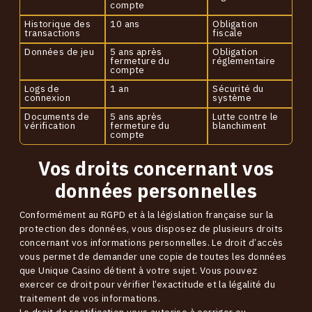
compte
Historique des
10 ans
Obligation
transactions
fiscale
Données de jeu
5 ans après
Obligation
fermeture du
réglementaire
compte
Logs de
1 an
Sécurité du
connexion
système
Documents de
5 ans après
Lutte contre le
vérification
fermeture du
blanchiment
compte
Vos droits concernant vos
données personnelles
Conformément au RGPD et à la législation française sur la
protection des données, vous disposez de plusieurs droits
concernant vos informations personnelles. Le droit d’accès
vous permet de demander une copie de toutes les données
que Unique Casino détient à votre sujet. Vous pouvez
exercer ce droit pour vérifier l’exactitude et la légalité du
traitement de vos informations.