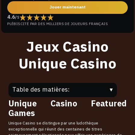
Jouer maintenant
4.6
/
5
PLÉBISCITÉ PAR DES MILLIERS DE JOUEURS FRANÇAIS
Jeux Casino
Unique Casino
Table des matières:
Unique Casino Featured
Games
Unique Casino se distingue par une ludothèque
exceptionnelle qui réunit des centaines de titres