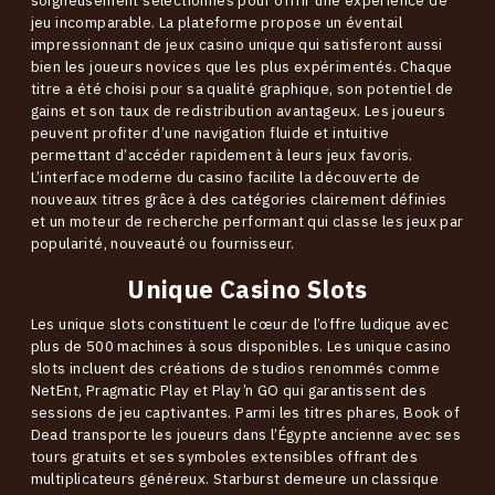
soigneusement sélectionnés pour offrir une expérience de
jeu incomparable. La plateforme propose un éventail
impressionnant de jeux casino unique qui satisferont aussi
bien les joueurs novices que les plus expérimentés. Chaque
titre a été choisi pour sa qualité graphique, son potentiel de
gains et son taux de redistribution avantageux. Les joueurs
peuvent profiter d’une navigation fluide et intuitive
permettant d’accéder rapidement à leurs jeux favoris.
L’interface moderne du casino facilite la découverte de
nouveaux titres grâce à des catégories clairement définies
et un moteur de recherche performant qui classe les jeux par
popularité, nouveauté ou fournisseur.
Unique Casino Slots
Les unique slots constituent le cœur de l’offre ludique avec
plus de 500 machines à sous disponibles. Les unique casino
slots incluent des créations de studios renommés comme
NetEnt, Pragmatic Play et Play’n GO qui garantissent des
sessions de jeu captivantes. Parmi les titres phares, Book of
Dead transporte les joueurs dans l’Égypte ancienne avec ses
tours gratuits et ses symboles extensibles offrant des
multiplicateurs généreux. Starburst demeure un classique